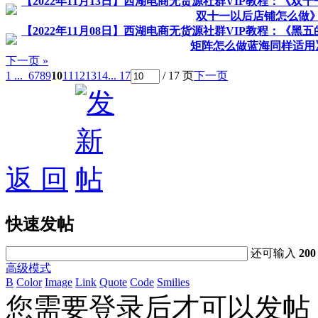
【2022年11月13日】西湖电商无货源社群VIP教程：《
双十一以后店铺怎么做
【2022年11月08日】西湖电商无货源社群VIP教程：《
矩阵怎么做蓝海同样适用
下一页 »
1 ...
6
7
8
9
10
11
12
13
14
... 17
/ 17 页
下一页
返 回
快速发帖
还可输入
200
高级模式
B
Color
Image
Link
Quote
Code
Smilies
您需要登录后才可以发帖