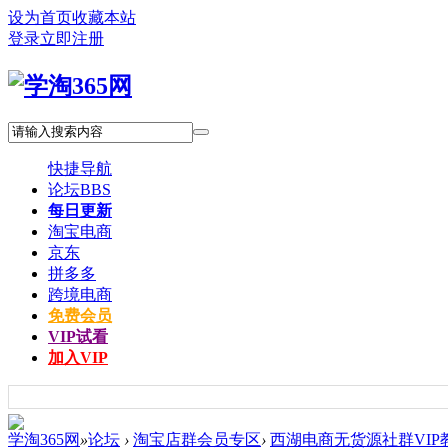
设为首页
收藏本站
登录
立即注册
快捷导航
论坛
BBS
每日更新
淘宝电商
京东
拼多多
跨境电商
免费会员
VIP试看
加入VIP
学淘365网
»
论坛
›
淘宝店群会员专区
›
西湖电商无货源社群VIP