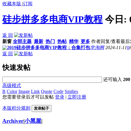
收藏本版
|
订阅
硅步拼多多电商VIP教程
今日:
返 回
新窗
全部主题
最新
热门
热帖
精华
更多
作者
回复/查看
最后
2019硅步拼多多电商VIP教程：合集打包
学淘网
2024-11-11
0
返 回
快速发帖
还可输入
200
高级模式
B
Color
Image
Link
Quote
Code
Smilies
您需要登录后才可以发帖
登录
|
立即注册
本版积分规则
发表帖子
Archiver
|
小黑屋
|