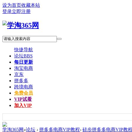
设为首页
收藏本站
登录
立即注册
快捷导航
论坛
BBS
每日更新
淘宝电商
京东
拼多多
跨境电商
免费会员
VIP试看
加入VIP
学淘365网
»
论坛
›
拼多多电商VIP教程
›
硅步拼多多电商VIP教