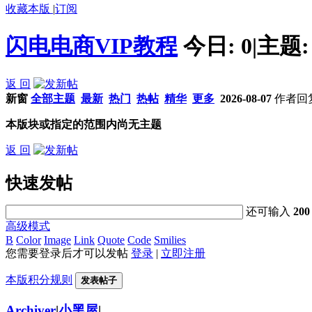
收藏本版
|
订阅
闪电电商VIP教程
今日:
0
|
主题
返 回
新窗
全部主题
最新
热门
热帖
精华
更多
2026-08-07
作者
回
本版块或指定的范围内尚无主题
返 回
快速发帖
还可输入
200
高级模式
B
Color
Image
Link
Quote
Code
Smilies
您需要登录后才可以发帖
登录
|
立即注册
本版积分规则
发表帖子
Archiver
|
小黑屋
|