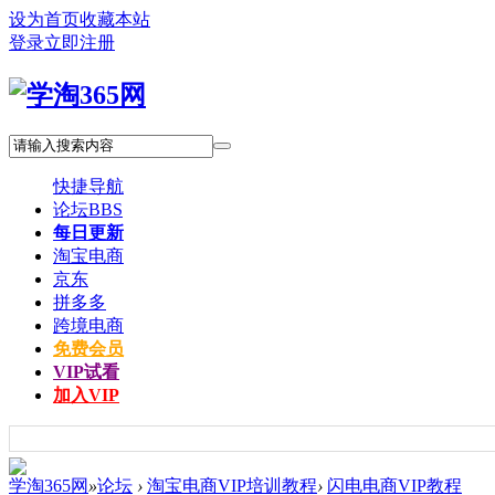
设为首页
收藏本站
登录
立即注册
快捷导航
论坛
BBS
每日更新
淘宝电商
京东
拼多多
跨境电商
免费会员
VIP试看
加入VIP
学淘365网
»
论坛
›
淘宝电商VIP培训教程
›
闪电电商VIP教程