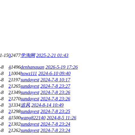
1-15
0
2477
学淘网
2025-2-21 01:43
-8
4
1496
denhanquan
2026-5-19 17:26
-8
1
1004
howz111
2024-6-10 09:40
-8
2
1197
sundayest
2024-7-8 10:17
-8
2
1265
sundayest
2024-7-8 23:27
-8
2
1349
sundayest
2024-7-8 23:26
-8
2
1270
sundayest
2024-7-8 23:26
-8
3
1334
追风
2024-8-14 10:49
-8
2
1298
sundayest
2024-7-8 23:25
-8
4
1500
wang822140
2024-8-5 11:26
-8
2
1302
sundayest
2024-7-8 23:24
-8
2
1262
sundayest
2024-7-8 23:24