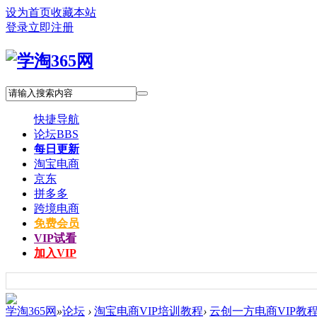
设为首页
收藏本站
登录
立即注册
快捷导航
论坛
BBS
每日更新
淘宝电商
京东
拼多多
跨境电商
免费会员
VIP试看
加入VIP
学淘365网
»
论坛
›
淘宝电商VIP培训教程
›
云创一方电商VIP教