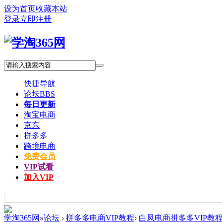
设为首页
收藏本站
登录
立即注册
快捷导航
论坛
BBS
每日更新
淘宝电商
京东
拼多多
跨境电商
免费会员
VIP试看
加入VIP
学淘365网
»
论坛
›
拼多多电商VIP教程
›
白凤电商拼多多VIP教