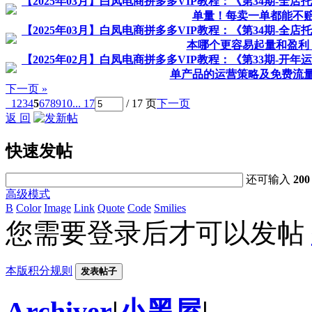
【2025年03月】白凤电商拼多多VIP教程：《第34期-全
单量！每卖一单都能不
【2025年03月】白凤电商拼多多VIP教程：《第34期-全
本哪个更容易起量和盈利
【2025年02月】白凤电商拼多多VIP教程：《第33期-开
单产品的运营策略及免费流
下一页 »
1
2
3
4
5
6
7
8
9
10
... 17
/ 17 页
下一页
返 回
快速发帖
还可输入
200
高级模式
B
Color
Image
Link
Quote
Code
Smilies
您需要登录后才可以发帖
本版积分规则
发表帖子
Archiver
|
小黑屋
|