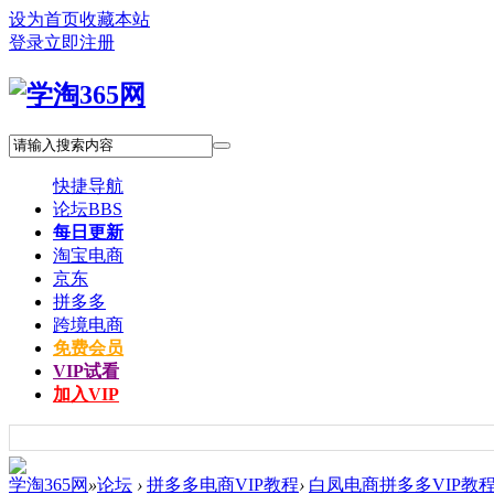
设为首页
收藏本站
登录
立即注册
快捷导航
论坛
BBS
每日更新
淘宝电商
京东
拼多多
跨境电商
免费会员
VIP试看
加入VIP
学淘365网
»
论坛
›
拼多多电商VIP教程
›
白凤电商拼多多VIP教