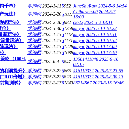
日销千单》
学淘网
2024-1-11
5
952
JuneShuRaw
2024-5-6 14:54
Catharine-00
2024-5-7
投产玩法》
学淘网
2024-2-20
5
1027
16:00
店动销玩法》
学淘网
2024-2-20
5
982
cio22
2024-3-2 13:11
露价》
学淘网
2024-3-30
5
1358
kinyor
2025-5-10 10:22
和最新玩法》
学淘网
2025-1-13
5
1118
kinyor
2025-5-10 10:31
免费流量玩法》
学淘网
2025-1-13
5
1171
kinyor
2025-5-10 10:32
矩阵玩法》
学淘网
2025-1-13
5
1228
kinyor
2025-5-10 17:09
路》
学淘网
2025-1-13
5
1088
kinyor
2025-5-10 17:10
策略（100%
13501411848
2025-9-16
学淘网
2025-6-4
5
847
02:15
的利润提升​》
学淘网
2025-7-22
5
865
416110372
2025-8-7 23:55
ROI倍增​》
学淘网
2025-7-22
5
823
416110372
2025-8-8 00:13
和前期测试》
学淘网
2023-2-17
6
1843
86714567
2023-8-15 16:46