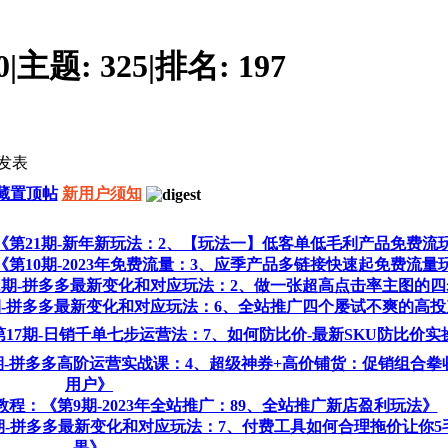
0
|
主题:
325
|
排名:
197
发表
藏置顶帖
新用户须知
程：《第21期-新年新玩法：2、【玩法一】低客单低毛利产品免费流
：《第10期-2023年免费流量：3、应季产品多链接快速起免费流量
第12期-拼多多最新变化和对应玩法：2、做一张超高点击率主图的
12期-拼多多最新变化和对应玩法：6、全站推广四个屡试不爽的高
《第17期-日销千单七步运营法：7、如何防比价-最新SKU防比价
38期-拼多多高阶运营实战课：4、超级神券+高价铺货：促销组合
用户》
P教程：《第9期-2023年全站推广：89、全站推广新店盈利玩法》
12期-拼多多最新变化和对应玩法：7、付费工具如何合理拖价让你5
果》