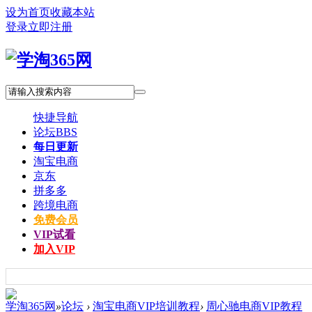
设为首页
收藏本站
登录
立即注册
快捷导航
论坛
BBS
每日更新
淘宝电商
京东
拼多多
跨境电商
免费会员
VIP试看
加入VIP
学淘365网
»
论坛
›
淘宝电商VIP培训教程
›
周心驰电商VIP教程