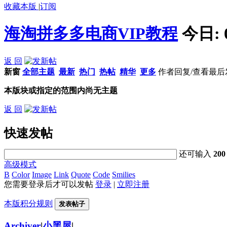
收藏本版
|
订阅
海淘拼多多电商VIP教程
今日:
返 回
新窗
全部主题
最新
热门
热帖
精华
更多
作者
回复/查看
最后
本版块或指定的范围内尚无主题
返 回
快速发帖
还可输入
200
高级模式
B
Color
Image
Link
Quote
Code
Smilies
您需要登录后才可以发帖
登录
|
立即注册
本版积分规则
发表帖子
Archiver
|
小黑屋
|