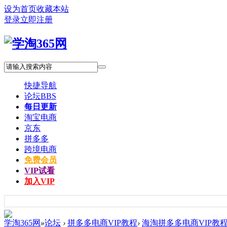
设为首页
收藏本站
登录
立即注册
快捷导航
论坛
BBS
每日更新
淘宝电商
京东
拼多多
跨境电商
免费会员
VIP试看
加入VIP
学淘365网
»
论坛
›
拼多多电商VIP教程
›
海淘拼多多电商VIP教