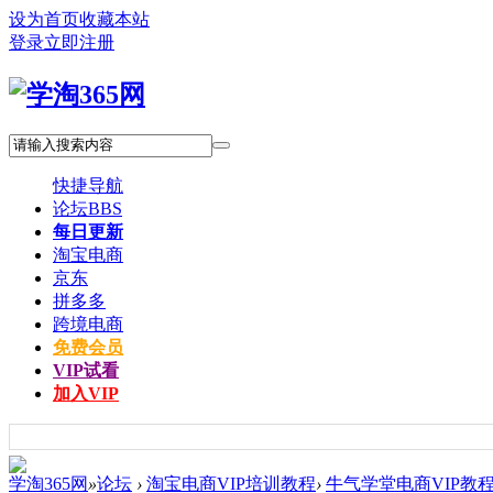
设为首页
收藏本站
登录
立即注册
快捷导航
论坛
BBS
每日更新
淘宝电商
京东
拼多多
跨境电商
免费会员
VIP试看
加入VIP
学淘365网
»
论坛
›
淘宝电商VIP培训教程
›
牛气学堂电商VIP教