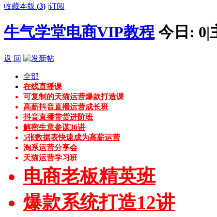
收藏本版
(
3
)
|
订阅
牛气学堂电商VIP教程
今日:
0
|
返 回
全部
在线直播课
可复制的天猫运营爆款打造课
高薪抖音直播运营成长班
抖音直播带货进阶班
解密生意参谋36讲
5张数据表快速成为高薪运营
淘系运营分享会
天猫运营学习班
电商老板精英班
爆款系统打造12讲