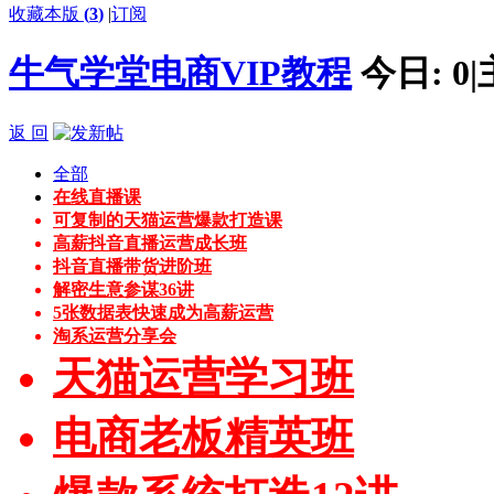
收藏本版
(
3
)
|
订阅
牛气学堂电商VIP教程
今日:
0
|
返 回
全部
在线直播课
可复制的天猫运营爆款打造课
高薪抖音直播运营成长班
抖音直播带货进阶班
解密生意参谋36讲
5张数据表快速成为高薪运营
淘系运营分享会
天猫运营学习班
电商老板精英班