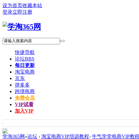
设为首页
收藏本站
登录
立即注册
快捷导航
论坛
BBS
每日更新
淘宝电商
京东
拼多多
跨境电商
免费会员
VIP试看
加入VIP
学淘365网
»
论坛
›
淘宝电商VIP培训教程
›
牛气学堂电商VIP教