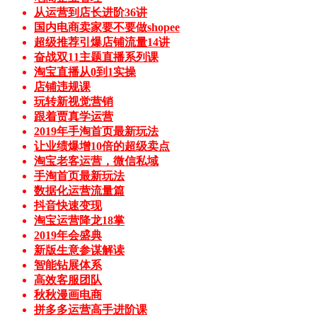
从运营到店长进阶36讲
国内电商卖家要不要做shopee
超级推荐引爆店铺流量14讲
奋战双11主题直播系列课
淘宝直播从0到1实操
店铺违规课
玩转新视觉营销
跟着贾真学运营
2019年手淘首页最新玩法
让业绩爆增10倍的超级卖点
淘宝老客运营，微信私域
手淘首页最新玩法
数据化运营流量篇
抖音快速变现
淘宝运营降龙18掌
2019年会盛典
新版生意参谋解读
智能钻展体系
高效客服团队
秋秋漫画电商
拼多多运营高手进阶课