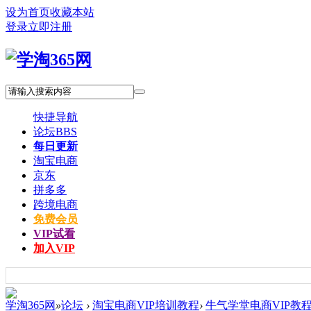
设为首页
收藏本站
登录
立即注册
快捷导航
论坛
BBS
每日更新
淘宝电商
京东
拼多多
跨境电商
免费会员
VIP试看
加入VIP
学淘365网
»
论坛
›
淘宝电商VIP培训教程
›
牛气学堂电商VIP教