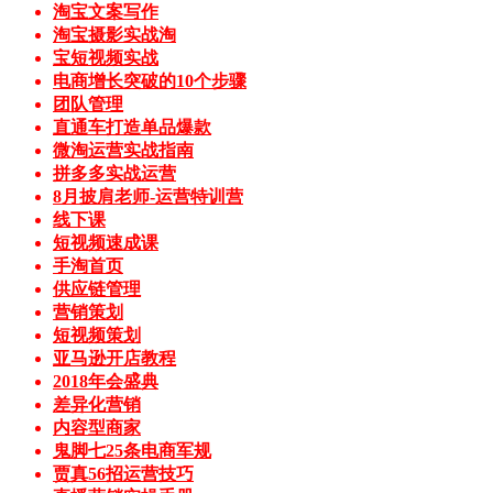
淘宝文案写作
淘宝摄影实战淘
宝短视频实战
电商增长突破的10个步骤
团队管理
直通车打造单品爆款
微淘运营实战指南
拼多多实战运营
8月披肩老师-运营特训营
线下课
短视频速成课
手淘首页
供应链管理
营销策划
短视频策划
亚马逊开店教程
2018年会盛典
差异化营销
内容型商家
鬼脚七25条电商军规
贾真56招运营技巧