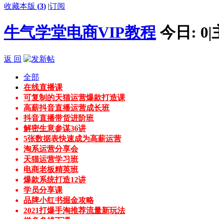
收藏本版
(
3
)
|
订阅
牛气学堂电商VIP教程
今日:
0
|
返 回
全部
在线直播课
可复制的天猫运营爆款打造课
高薪抖音直播运营成长班
抖音直播带货进阶班
解密生意参谋36讲
5张数据表快速成为高薪运营
淘系运营分享会
天猫运营学习班
电商老板精英班
爆款系统打造12讲
学员分享课
品牌小红书掘金攻略
2021打爆手淘推荐流量新玩法