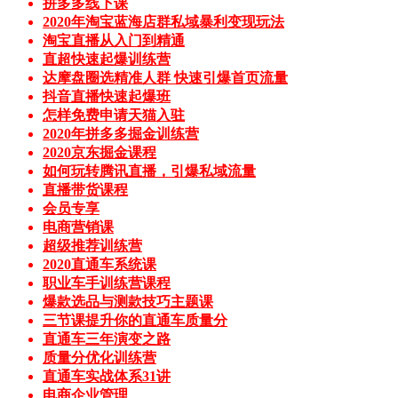
拼多多线下课
2020年淘宝蓝海店群私域暴利变现玩法
淘宝直播从入门到精通
直超快速起爆训练营
达摩盘圈选精准人群 快速引爆首页流量
抖音直播快速起爆班
怎样免费申请天猫入驻
2020年拼多多掘金训练营
2020京东掘金课程
如何玩转腾讯直播，引爆私域流量
直播带货课程
会员专享
电商营销课
超级推荐训练营
2020直通车系统课
职业车手训练营课程
爆款选品与测款技巧主题课
三节课提升你的直通车质量分
直通车三年演变之路
质量分优化训练营
直通车实战体系31讲
电商企业管理