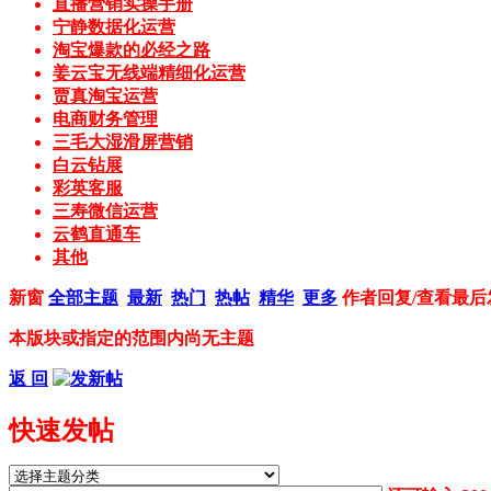
直播营销实操手册
宁静数据化运营
淘宝爆款的必经之路
姜云宝无线端精细化运营
贾真淘宝运营
电商财务管理
三毛大湿滑屏营销
白云钻展
彩英客服
三寿微信运营
云鹤直通车
其他
新窗
全部主题
最新
热门
热帖
精华
更多
作者
回复/查看
最后
本版块或指定的范围内尚无主题
返 回
快速发帖