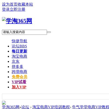
设为首页
收藏本站
登录
立即注册
快捷导航
论坛
BBS
每日更新
淘宝电商
京东
拼多多
跨境电商
免费会员
VIP试看
加入VIP
学淘365网
»
论坛
›
淘宝电商VIP培训教程
›
牛气学堂电商VIP教