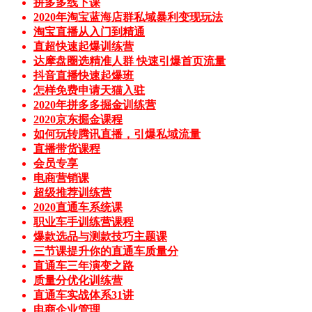
拼多多线下课
2020年淘宝蓝海店群私域暴利变现玩法
淘宝直播从入门到精通
直超快速起爆训练营
达摩盘圈选精准人群 快速引爆首页流量
抖音直播快速起爆班
怎样免费申请天猫入驻
2020年拼多多掘金训练营
2020京东掘金课程
如何玩转腾讯直播，引爆私域流量
直播带货课程
会员专享
电商营销课
超级推荐训练营
2020直通车系统课
职业车手训练营课程
爆款选品与测款技巧主题课
三节课提升你的直通车质量分
直通车三年演变之路
质量分优化训练营
直通车实战体系31讲
电商企业管理