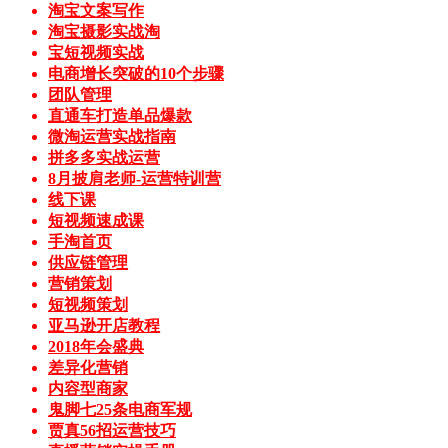
淘宝文案写作
淘宝摄影实战淘
宝短视频实战
电商增长突破的10个步骤
团队管理
直通车打造单品爆款
微淘运营实战指南
拼多多实战运营
8月披肩老师-运营特训营
线下课
短视频速成课
手淘首页
供应链管理
营销策划
短视频策划
亚马逊开店教程
2018年会盛典
差异化营销
内容型商家
鬼脚七25条电商军规
贾真56招运营技巧