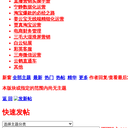
直播营销实操手册
宁静数据化运营
淘宝爆款的必经之路
姜云宝无线端精细化运营
贾真淘宝运营
电商财务管理
三毛大湿滑屏营销
白云钻展
彩英客服
三寿微信运营
云鹤直通车
其他
新窗
全部主题
最新
热门
热帖
精华
更多
作者
回复/查看
最后
本版块或指定的范围内尚无主题
返 回
快速发帖