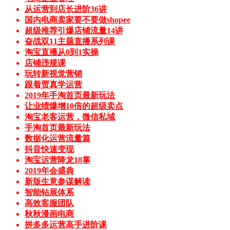
从运营到店长进阶36讲
国内电商卖家要不要做shopee
超级推荐引爆店铺流量14讲
奋战双11主题直播系列课
淘宝直播从0到1实操
店铺违规课
玩转新视觉营销
跟着贾真学运营
2019年手淘首页最新玩法
让业绩爆增10倍的超级卖点
淘宝老客运营，微信私域
手淘首页最新玩法
数据化运营流量篇
抖音快速变现
淘宝运营降龙18掌
2019年会盛典
新版生意参谋解读
智能钻展体系
高效客服团队
秋秋漫画电商
拼多多运营高手进阶课