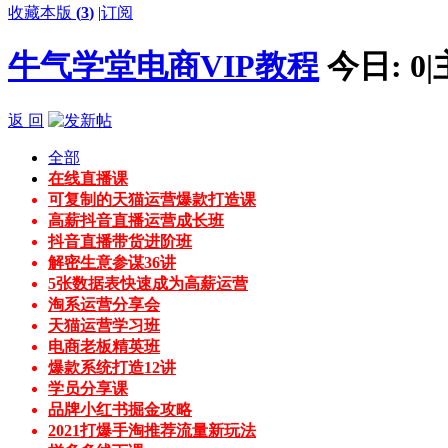
收藏本版
(
3
)
|
订阅
牛气学堂电商VIP教程
今日:
0
|
返 回
全部
在线直播课
可复制的天猫运营爆款打造课
高薪抖音直播运营成长班
抖音直播带货进阶班
解密生意参谋36讲
5张数据表快速成为高薪运营
淘系运营分享会
天猫运营学习班
电商老板精英班
爆款系统打造12讲
学员分享课
品牌小红书掘金攻略
2021打爆手淘推荐流量新玩法