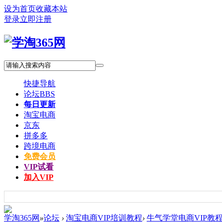
设为首页
收藏本站
登录
立即注册
快捷导航
论坛
BBS
每日更新
淘宝电商
京东
拼多多
跨境电商
免费会员
VIP试看
加入VIP
学淘365网
»
论坛
›
淘宝电商VIP培训教程
›
牛气学堂电商VIP教