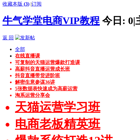
收藏本版
(
3
)
|
订阅
牛气学堂电商VIP教程
今日:
0
|
返 回
全部
在线直播课
可复制的天猫运营爆款打造课
高薪抖音直播运营成长班
抖音直播带货进阶班
解密生意参谋36讲
5张数据表快速成为高薪运营
淘系运营分享会
天猫运营学习班
电商老板精英班