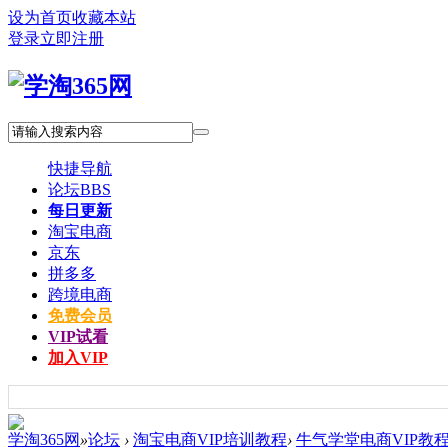
设为首页
收藏本站
登录
立即注册
快捷导航
论坛
BBS
每日更新
淘宝电商
京东
拼多多
跨境电商
免费会员
VIP试看
加入VIP
学淘365网
»
论坛
›
淘宝电商VIP培训教程
›
牛气学堂电商VIP教