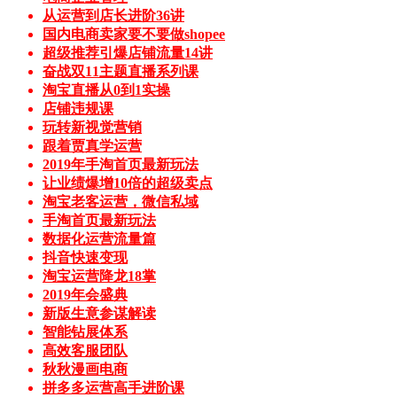
从运营到店长进阶36讲
国内电商卖家要不要做shopee
超级推荐引爆店铺流量14讲
奋战双11主题直播系列课
淘宝直播从0到1实操
店铺违规课
玩转新视觉营销
跟着贾真学运营
2019年手淘首页最新玩法
让业绩爆增10倍的超级卖点
淘宝老客运营，微信私域
手淘首页最新玩法
数据化运营流量篇
抖音快速变现
淘宝运营降龙18掌
2019年会盛典
新版生意参谋解读
智能钻展体系
高效客服团队
秋秋漫画电商
拼多多运营高手进阶课