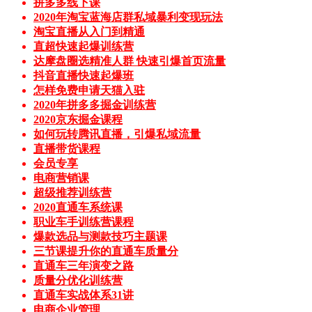
拼多多线下课
2020年淘宝蓝海店群私域暴利变现玩法
淘宝直播从入门到精通
直超快速起爆训练营
达摩盘圈选精准人群 快速引爆首页流量
抖音直播快速起爆班
怎样免费申请天猫入驻
2020年拼多多掘金训练营
2020京东掘金课程
如何玩转腾讯直播，引爆私域流量
直播带货课程
会员专享
电商营销课
超级推荐训练营
2020直通车系统课
职业车手训练营课程
爆款选品与测款技巧主题课
三节课提升你的直通车质量分
直通车三年演变之路
质量分优化训练营
直通车实战体系31讲
电商企业管理