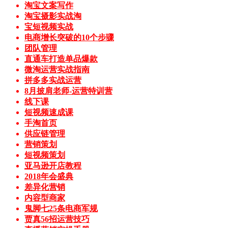
淘宝文案写作
淘宝摄影实战淘
宝短视频实战
电商增长突破的10个步骤
团队管理
直通车打造单品爆款
微淘运营实战指南
拼多多实战运营
8月披肩老师-运营特训营
线下课
短视频速成课
手淘首页
供应链管理
营销策划
短视频策划
亚马逊开店教程
2018年会盛典
差异化营销
内容型商家
鬼脚七25条电商军规
贾真56招运营技巧