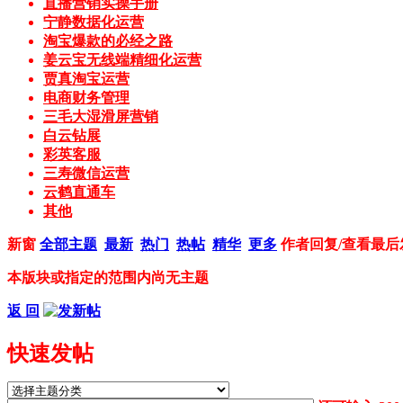
直播营销实操手册
宁静数据化运营
淘宝爆款的必经之路
姜云宝无线端精细化运营
贾真淘宝运营
电商财务管理
三毛大湿滑屏营销
白云钻展
彩英客服
三寿微信运营
云鹤直通车
其他
新窗
全部主题
最新
热门
热帖
精华
更多
作者
回复/查看
最后
本版块或指定的范围内尚无主题
返 回
快速发帖