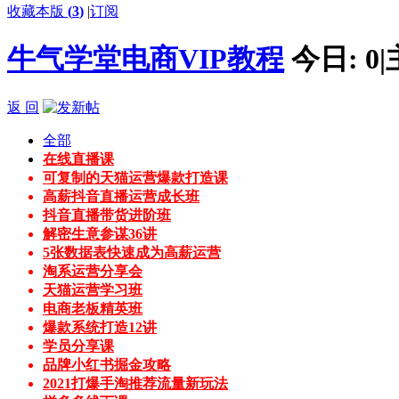
收藏本版
(
3
)
|
订阅
牛气学堂电商VIP教程
今日:
0
|
返 回
全部
在线直播课
可复制的天猫运营爆款打造课
高薪抖音直播运营成长班
抖音直播带货进阶班
解密生意参谋36讲
5张数据表快速成为高薪运营
淘系运营分享会
天猫运营学习班
电商老板精英班
爆款系统打造12讲
学员分享课
品牌小红书掘金攻略
2021打爆手淘推荐流量新玩法