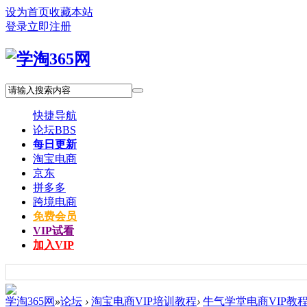
设为首页
收藏本站
登录
立即注册
快捷导航
论坛
BBS
每日更新
淘宝电商
京东
拼多多
跨境电商
免费会员
VIP试看
加入VIP
学淘365网
»
论坛
›
淘宝电商VIP培训教程
›
牛气学堂电商VIP教