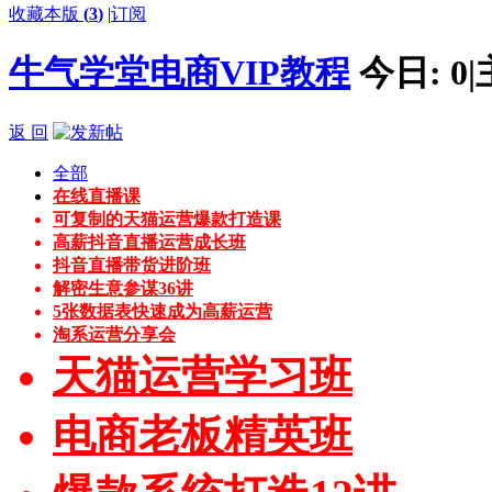
收藏本版
(
3
)
|
订阅
牛气学堂电商VIP教程
今日:
0
|
返 回
全部
在线直播课
可复制的天猫运营爆款打造课
高薪抖音直播运营成长班
抖音直播带货进阶班
解密生意参谋36讲
5张数据表快速成为高薪运营
淘系运营分享会
天猫运营学习班
电商老板精英班