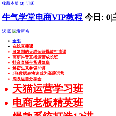
收藏本版
(
3
)
|
订阅
牛气学堂电商VIP教程
今日:
0
|
返 回
全部
在线直播课
可复制的天猫运营爆款打造课
高薪抖音直播运营成长班
抖音直播带货进阶班
解密生意参谋36讲
5张数据表快速成为高薪运营
淘系运营分享会
天猫运营学习班
电商老板精英班