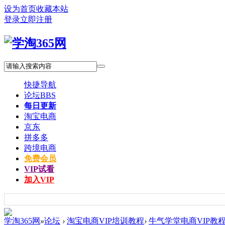
设为首页
收藏本站
登录
立即注册
快捷导航
论坛
BBS
每日更新
淘宝电商
京东
拼多多
跨境电商
免费会员
VIP试看
加入VIP
学淘365网
»
论坛
›
淘宝电商VIP培训教程
›
牛气学堂电商VIP教