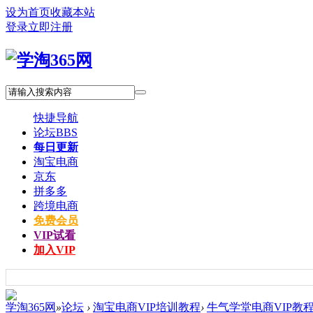
设为首页
收藏本站
登录
立即注册
快捷导航
论坛
BBS
每日更新
淘宝电商
京东
拼多多
跨境电商
免费会员
VIP试看
加入VIP
学淘365网
»
论坛
›
淘宝电商VIP培训教程
›
牛气学堂电商VIP教