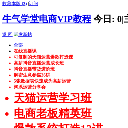
收藏本版
(
3
)
|
订阅
牛气学堂电商VIP教程
今日:
0
|
返 回
全部
在线直播课
可复制的天猫运营爆款打造课
高薪抖音直播运营成长班
抖音直播带货进阶班
解密生意参谋36讲
5张数据表快速成为高薪运营
淘系运营分享会
天猫运营学习班
电商老板精英班