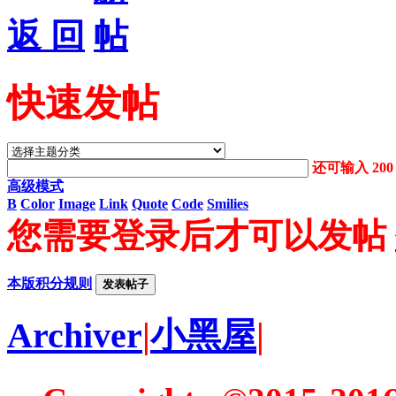
返 回
快速发帖
还可输入
200
高级模式
B
Color
Image
Link
Quote
Code
Smilies
您需要登录后才可以发帖
本版积分规则
发表帖子
Archiver
|
小黑屋
|