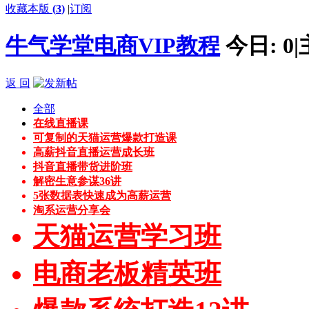
收藏本版
(
3
)
|
订阅
牛气学堂电商VIP教程
今日:
0
|
返 回
全部
在线直播课
可复制的天猫运营爆款打造课
高薪抖音直播运营成长班
抖音直播带货进阶班
解密生意参谋36讲
5张数据表快速成为高薪运营
淘系运营分享会
天猫运营学习班
电商老板精英班