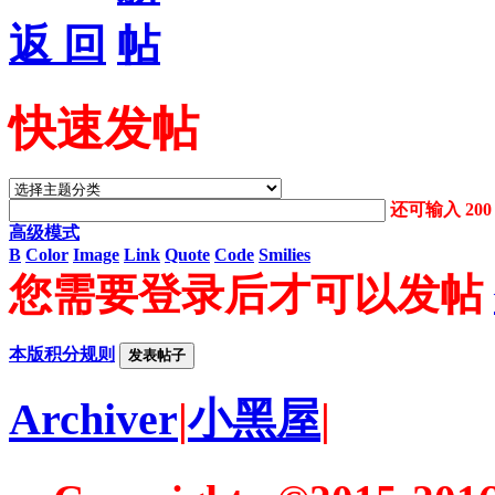
返 回
快速发帖
还可输入
200
高级模式
B
Color
Image
Link
Quote
Code
Smilies
您需要登录后才可以发帖
本版积分规则
发表帖子
Archiver
|
小黑屋
|