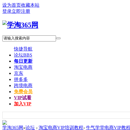
设为首页
收藏本站
登录
立即注册
快捷导航
论坛
BBS
每日更新
淘宝电商
京东
拼多多
跨境电商
免费会员
VIP试看
加入VIP
学淘365网
»
论坛
›
淘宝电商VIP培训教程
›
牛气学堂电商VIP教