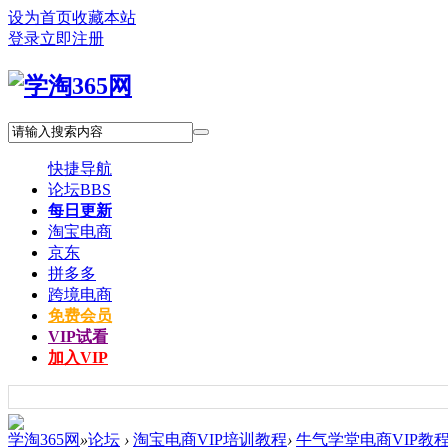
设为首页
收藏本站
登录
立即注册
快捷导航
论坛
BBS
每日更新
淘宝电商
京东
拼多多
跨境电商
免费会员
VIP试看
加入VIP
学淘365网
»
论坛
›
淘宝电商VIP培训教程
›
牛气学堂电商VIP教