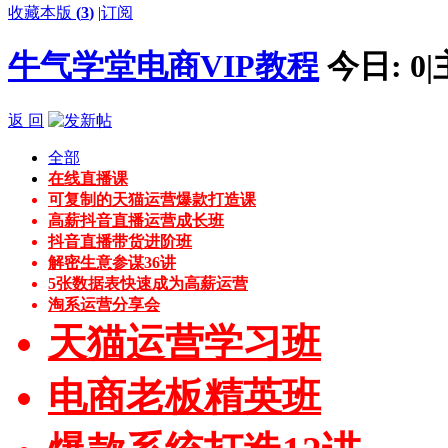
收藏本版
(
3
)
|
订阅
牛气学堂电商VIP教程
今日:
0
|
返 回
全部
在线直播课
可复制的天猫运营爆款打造课
高薪抖音直播运营成长班
抖音直播带货进阶班
解密生意参谋36讲
5张数据表快速成为高薪运营
淘系运营分享会
天猫运营学习班
电商老板精英班