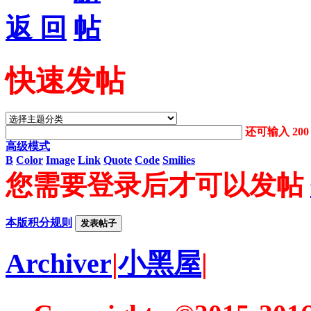
返 回
快速发帖
还可输入
200
高级模式
B
Color
Image
Link
Quote
Code
Smilies
您需要登录后才可以发帖
本版积分规则
发表帖子
Archiver
|
小黑屋
|