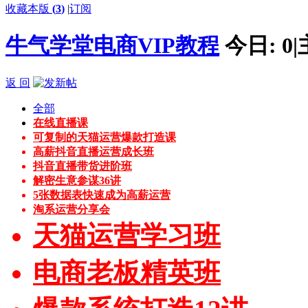
收藏本版
(
3
)
|
订阅
牛气学堂电商VIP教程
今日:
0
|
返 回
全部
在线直播课
可复制的天猫运营爆款打造课
高薪抖音直播运营成长班
抖音直播带货进阶班
解密生意参谋36讲
5张数据表快速成为高薪运营
淘系运营分享会
天猫运营学习班
电商老板精英班