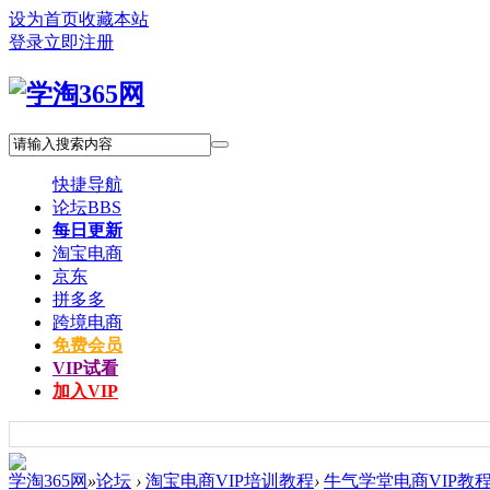
设为首页
收藏本站
登录
立即注册
快捷导航
论坛
BBS
每日更新
淘宝电商
京东
拼多多
跨境电商
免费会员
VIP试看
加入VIP
学淘365网
»
论坛
›
淘宝电商VIP培训教程
›
牛气学堂电商VIP教