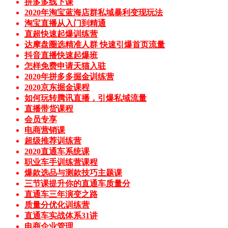
拼多多线下课
2020年淘宝蓝海店群私域暴利变现玩法
淘宝直播从入门到精通
直超快速起爆训练营
达摩盘圈选精准人群 快速引爆首页流量
抖音直播快速起爆班
怎样免费申请天猫入驻
2020年拼多多掘金训练营
2020京东掘金课程
如何玩转腾讯直播，引爆私域流量
直播带货课程
会员专享
电商营销课
超级推荐训练营
2020直通车系统课
职业车手训练营课程
爆款选品与测款技巧主题课
三节课提升你的直通车质量分
直通车三年演变之路
质量分优化训练营
直通车实战体系31讲
电商企业管理