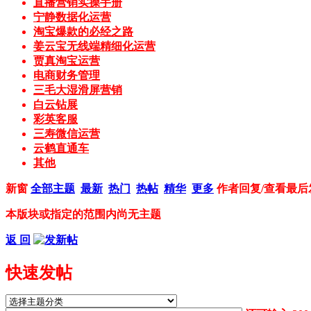
直播营销实操手册
宁静数据化运营
淘宝爆款的必经之路
姜云宝无线端精细化运营
贾真淘宝运营
电商财务管理
三毛大湿滑屏营销
白云钻展
彩英客服
三寿微信运营
云鹤直通车
其他
新窗
全部主题
最新
热门
热帖
精华
更多
作者
回复/查看
最后
本版块或指定的范围内尚无主题
返 回
快速发帖