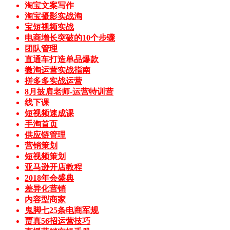
淘宝文案写作
淘宝摄影实战淘
宝短视频实战
电商增长突破的10个步骤
团队管理
直通车打造单品爆款
微淘运营实战指南
拼多多实战运营
8月披肩老师-运营特训营
线下课
短视频速成课
手淘首页
供应链管理
营销策划
短视频策划
亚马逊开店教程
2018年会盛典
差异化营销
内容型商家
鬼脚七25条电商军规
贾真56招运营技巧