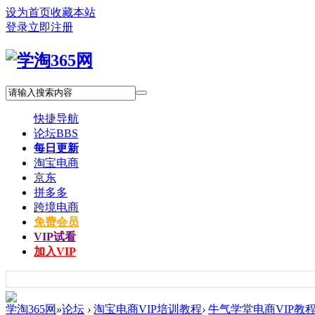
设为首页
收藏本站
登录
立即注册
快捷导航
论坛
BBS
每日更新
淘宝电商
京东
拼多多
跨境电商
免费会员
VIP试看
加入VIP
学淘365网
»
论坛
›
淘宝电商VIP培训教程
›
牛气学堂电商VIP教