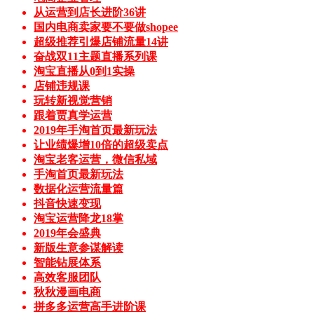
从运营到店长进阶36讲
国内电商卖家要不要做shopee
超级推荐引爆店铺流量14讲
奋战双11主题直播系列课
淘宝直播从0到1实操
店铺违规课
玩转新视觉营销
跟着贾真学运营
2019年手淘首页最新玩法
让业绩爆增10倍的超级卖点
淘宝老客运营，微信私域
手淘首页最新玩法
数据化运营流量篇
抖音快速变现
淘宝运营降龙18掌
2019年会盛典
新版生意参谋解读
智能钻展体系
高效客服团队
秋秋漫画电商
拼多多运营高手进阶课