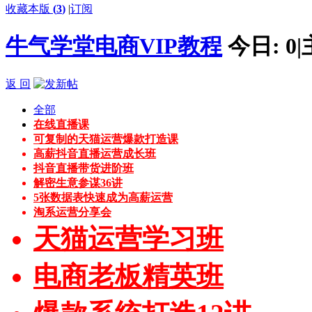
收藏本版
(
3
)
|
订阅
牛气学堂电商VIP教程
今日:
0
|
返 回
全部
在线直播课
可复制的天猫运营爆款打造课
高薪抖音直播运营成长班
抖音直播带货进阶班
解密生意参谋36讲
5张数据表快速成为高薪运营
淘系运营分享会
天猫运营学习班
电商老板精英班