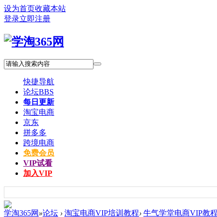
设为首页
收藏本站
登录
立即注册
快捷导航
论坛
BBS
每日更新
淘宝电商
京东
拼多多
跨境电商
免费会员
VIP试看
加入VIP
学淘365网
»
论坛
›
淘宝电商VIP培训教程
›
牛气学堂电商VIP教