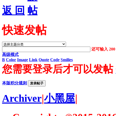
返 回
快速发帖
还可输入
200
高级模式
B
Color
Image
Link
Quote
Code
Smilies
您需要登录后才可以发帖
本版积分规则
发表帖子
Archiver
|
小黑屋
|