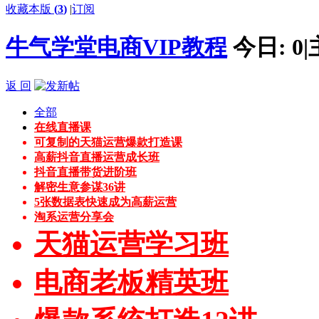
收藏本版
(
3
)
|
订阅
牛气学堂电商VIP教程
今日:
0
|
返 回
全部
在线直播课
可复制的天猫运营爆款打造课
高薪抖音直播运营成长班
抖音直播带货进阶班
解密生意参谋36讲
5张数据表快速成为高薪运营
淘系运营分享会
天猫运营学习班
电商老板精英班