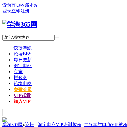
设为首页
收藏本站
登录
立即注册
快捷导航
论坛
BBS
每日更新
淘宝电商
京东
拼多多
跨境电商
免费会员
VIP试看
加入VIP
学淘365网
»
论坛
›
淘宝电商VIP培训教程
›
牛气学堂电商VIP教