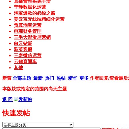
直播营销实操手册
宁静数据化运营
淘宝爆款的必经之路
姜云宝无线端精细化运营
贾真淘宝运营
电商财务管理
三毛大湿滑屏营销
白云钻展
彩英客服
三寿微信运营
云鹤直通车
其他
新窗
全部主题
最新
热门
热帖
精华
更多
作者
回复/查看
最后
本版块或指定的范围内尚无主题
返 回
快速发帖