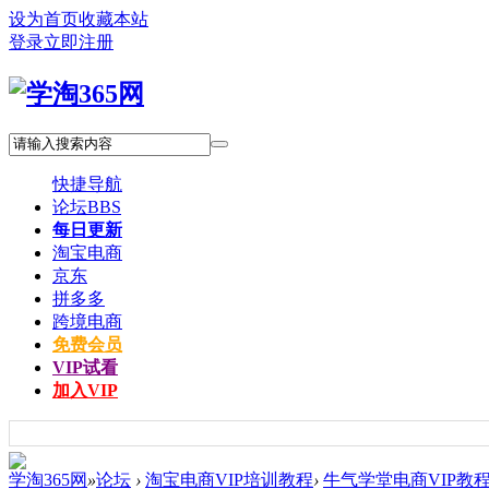
设为首页
收藏本站
登录
立即注册
快捷导航
论坛
BBS
每日更新
淘宝电商
京东
拼多多
跨境电商
免费会员
VIP试看
加入VIP
学淘365网
»
论坛
›
淘宝电商VIP培训教程
›
牛气学堂电商VIP教