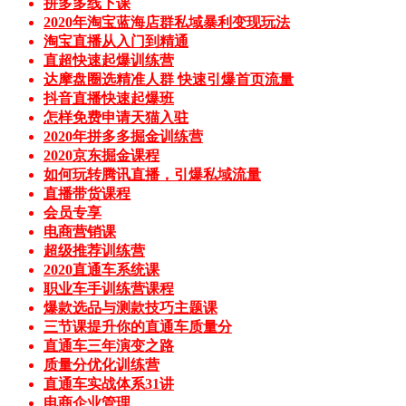
拼多多线下课
2020年淘宝蓝海店群私域暴利变现玩法
淘宝直播从入门到精通
直超快速起爆训练营
达摩盘圈选精准人群 快速引爆首页流量
抖音直播快速起爆班
怎样免费申请天猫入驻
2020年拼多多掘金训练营
2020京东掘金课程
如何玩转腾讯直播，引爆私域流量
直播带货课程
会员专享
电商营销课
超级推荐训练营
2020直通车系统课
职业车手训练营课程
爆款选品与测款技巧主题课
三节课提升你的直通车质量分
直通车三年演变之路
质量分优化训练营
直通车实战体系31讲
电商企业管理