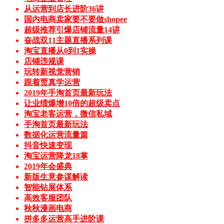
从运营到店长进阶36讲
国内电商卖家要不要做shopee
超级推荐引爆店铺流量14讲
奋战双11主题直播系列课
淘宝直播从0到1实操
店铺违规课
玩转新视觉营销
跟着贾真学运营
2019年手淘首页最新玩法
让业绩爆增10倍的超级卖点
淘宝老客运营，微信私域
手淘首页最新玩法
数据化运营流量篇
抖音快速变现
淘宝运营降龙18掌
2019年会盛典
新版生意参谋解读
智能钻展体系
高效客服团队
秋秋漫画电商
拼多多运营高手进阶课