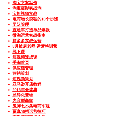
淘宝文案写作
淘宝摄影实战淘
宝短视频实战
电商增长突破的10个步骤
团队管理
直通车打造单品爆款
微淘运营实战指南
拼多多实战运营
8月披肩老师-运营特训营
线下课
短视频速成课
手淘首页
供应链管理
营销策划
短视频策划
亚马逊开店教程
2018年会盛典
差异化营销
内容型商家
鬼脚七25条电商军规
贾真56招运营技巧