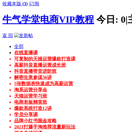
收藏本版
(
3
)
|
订阅
牛气学堂电商VIP教程
今日:
0
|
返 回
全部
在线直播课
可复制的天猫运营爆款打造课
高薪抖音直播运营成长班
抖音直播带货进阶班
解密生意参谋36讲
5张数据表快速成为高薪运营
淘系运营分享会
天猫运营学习班
电商老板精英班
爆款系统打造12讲
学员分享课
品牌小红书掘金攻略
2021打爆手淘推荐流量新玩法