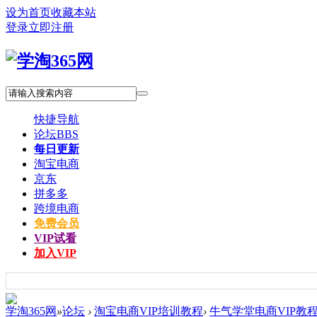
设为首页
收藏本站
登录
立即注册
快捷导航
论坛
BBS
每日更新
淘宝电商
京东
拼多多
跨境电商
免费会员
VIP试看
加入VIP
学淘365网
»
论坛
›
淘宝电商VIP培训教程
›
牛气学堂电商VIP教