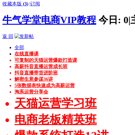
收藏本版
(
3
)
|
订阅
牛气学堂电商VIP教程
今日:
0
|
返 回
全部
在线直播课
可复制的天猫运营爆款打造课
高薪抖音直播运营成长班
抖音直播带货进阶班
解密生意参谋36讲
5张数据表快速成为高薪运营
淘系运营分享会
天猫运营学习班
电商老板精英班