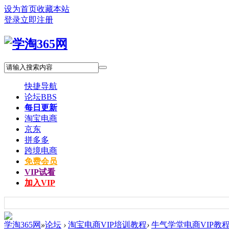
设为首页
收藏本站
登录
立即注册
快捷导航
论坛
BBS
每日更新
淘宝电商
京东
拼多多
跨境电商
免费会员
VIP试看
加入VIP
学淘365网
»
论坛
›
淘宝电商VIP培训教程
›
牛气学堂电商VIP教