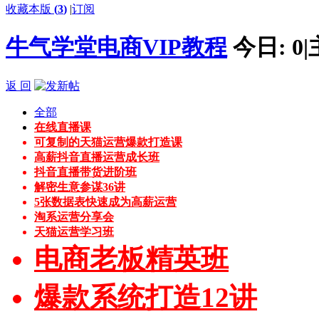
收藏本版
(
3
)
|
订阅
牛气学堂电商VIP教程
今日:
0
|
返 回
全部
在线直播课
可复制的天猫运营爆款打造课
高薪抖音直播运营成长班
抖音直播带货进阶班
解密生意参谋36讲
5张数据表快速成为高薪运营
淘系运营分享会
天猫运营学习班
电商老板精英班
爆款系统打造12讲