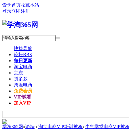
设为首页
收藏本站
登录
立即注册
快捷导航
论坛
BBS
每日更新
淘宝电商
京东
拼多多
跨境电商
免费会员
VIP试看
加入VIP
学淘365网
»
论坛
›
淘宝电商VIP培训教程
›
牛气学堂电商VIP教