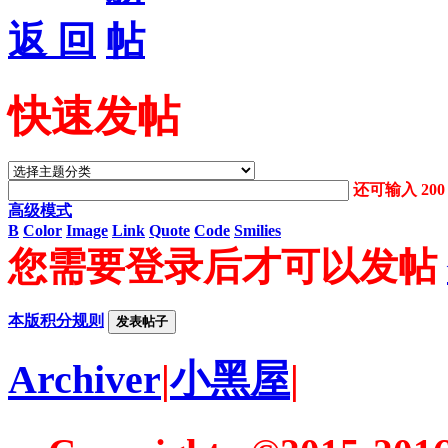
返 回
快速发帖
还可输入
200
高级模式
B
Color
Image
Link
Quote
Code
Smilies
您需要登录后才可以发帖
本版积分规则
发表帖子
Archiver
|
小黑屋
|