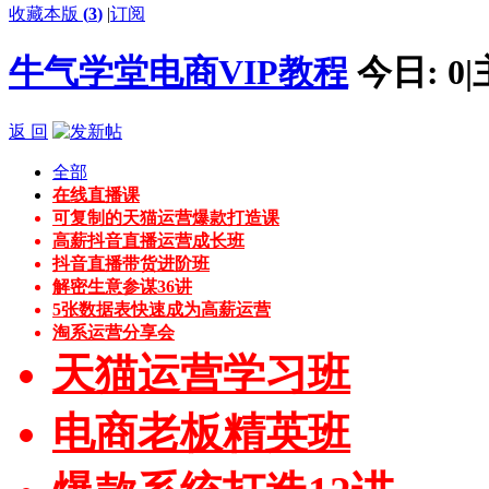
收藏本版
(
3
)
|
订阅
牛气学堂电商VIP教程
今日:
0
|
返 回
全部
在线直播课
可复制的天猫运营爆款打造课
高薪抖音直播运营成长班
抖音直播带货进阶班
解密生意参谋36讲
5张数据表快速成为高薪运营
淘系运营分享会
天猫运营学习班
电商老板精英班