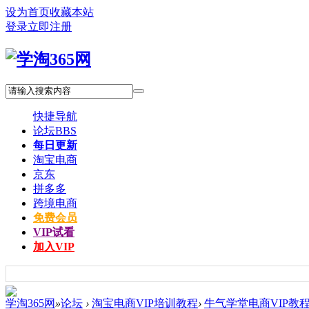
设为首页
收藏本站
登录
立即注册
快捷导航
论坛
BBS
每日更新
淘宝电商
京东
拼多多
跨境电商
免费会员
VIP试看
加入VIP
学淘365网
»
论坛
›
淘宝电商VIP培训教程
›
牛气学堂电商VIP教