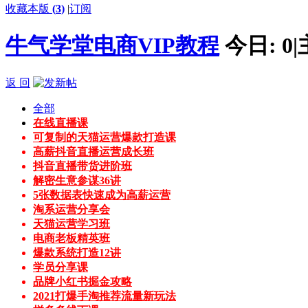
收藏本版
(
3
)
|
订阅
牛气学堂电商VIP教程
今日:
0
|
返 回
全部
在线直播课
可复制的天猫运营爆款打造课
高薪抖音直播运营成长班
抖音直播带货进阶班
解密生意参谋36讲
5张数据表快速成为高薪运营
淘系运营分享会
天猫运营学习班
电商老板精英班
爆款系统打造12讲
学员分享课
品牌小红书掘金攻略
2021打爆手淘推荐流量新玩法