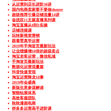
从运营到店长进阶36讲
国内电商卖家要不要做shopee
超级推荐引爆店铺流量14讲
奋战双11主题直播系列课
淘宝直播从0到1实操
店铺违规课
玩转新视觉营销
跟着贾真学运营
2019年手淘首页最新玩法
让业绩爆增10倍的超级卖点
淘宝老客运营，微信私域
手淘首页最新玩法
数据化运营流量篇
抖音快速变现
淘宝运营降龙18掌
2019年会盛典
新版生意参谋解读
智能钻展体系
高效客服团队
秋秋漫画电商
拼多多运营高手进阶课