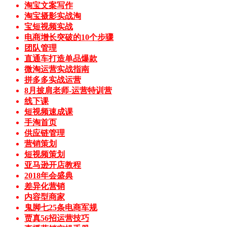
淘宝文案写作
淘宝摄影实战淘
宝短视频实战
电商增长突破的10个步骤
团队管理
直通车打造单品爆款
微淘运营实战指南
拼多多实战运营
8月披肩老师-运营特训营
线下课
短视频速成课
手淘首页
供应链管理
营销策划
短视频策划
亚马逊开店教程
2018年会盛典
差异化营销
内容型商家
鬼脚七25条电商军规
贾真56招运营技巧