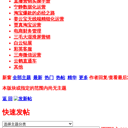
直播营销实操手册
宁静数据化运营
淘宝爆款的必经之路
姜云宝无线端精细化运营
贾真淘宝运营
电商财务管理
三毛大湿滑屏营销
白云钻展
彩英客服
三寿微信运营
云鹤直通车
其他
新窗
全部主题
最新
热门
热帖
精华
更多
作者
回复/查看
最后
本版块或指定的范围内尚无主题
返 回
快速发帖