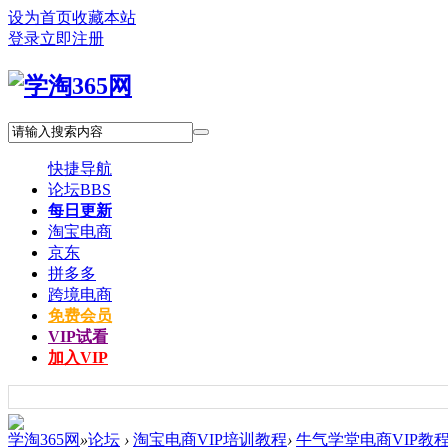
设为首页
收藏本站
登录
立即注册
快捷导航
论坛
BBS
每日更新
淘宝电商
京东
拼多多
跨境电商
免费会员
VIP试看
加入VIP
学淘365网
»
论坛
›
淘宝电商VIP培训教程
›
牛气学堂电商VIP教