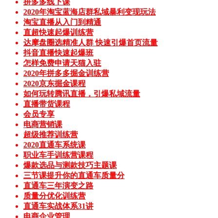
拼多多线下课
2020年淘宝蓝海店群私域暴利变现玩法
淘宝直播从入门到精通
直超快速起爆训练营
达摩盘圈选精准人群 快速引爆首页流量
抖音直播快速起爆班
怎样免费申请天猫入驻
2020年拼多多掘金训练营
2020京东掘金课程
如何玩转腾讯直播，引爆私域流量
直播带货课程
会员专享
电商营销课
超级推荐训练营
2020直通车系统课
职业车手训练营课程
爆款选品与测款技巧主题课
三节课提升你的直通车质量分
直通车三年演变之路
质量分优化训练营
直通车实战体系31讲
电商企业管理