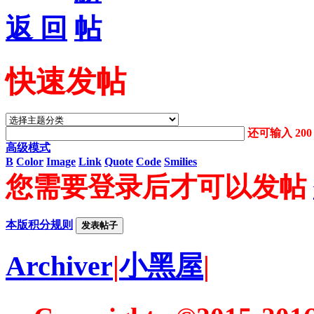
返 回
快速发帖
还可输入
200
高级模式
B
Color
Image
Link
Quote
Code
Smilies
您需要登录后才可以发帖
本版积分规则
发表帖子
Archiver
|
小黑屋
|