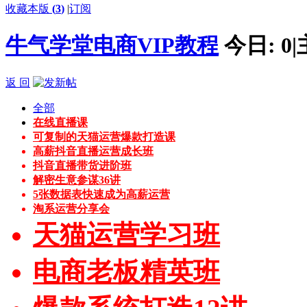
收藏本版
(
3
)
|
订阅
牛气学堂电商VIP教程
今日:
0
|
返 回
全部
在线直播课
可复制的天猫运营爆款打造课
高薪抖音直播运营成长班
抖音直播带货进阶班
解密生意参谋36讲
5张数据表快速成为高薪运营
淘系运营分享会
天猫运营学习班
电商老板精英班