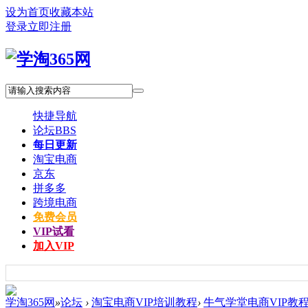
设为首页
收藏本站
登录
立即注册
快捷导航
论坛
BBS
每日更新
淘宝电商
京东
拼多多
跨境电商
免费会员
VIP试看
加入VIP
学淘365网
»
论坛
›
淘宝电商VIP培训教程
›
牛气学堂电商VIP教