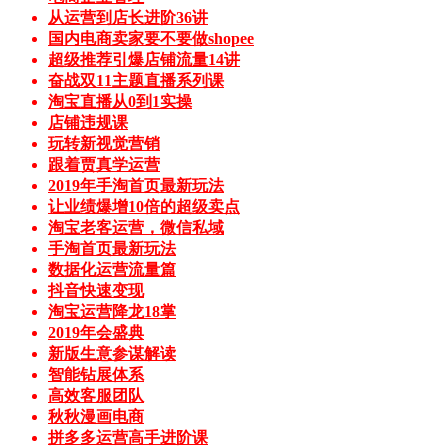
从运营到店长进阶36讲
国内电商卖家要不要做shopee
超级推荐引爆店铺流量14讲
奋战双11主题直播系列课
淘宝直播从0到1实操
店铺违规课
玩转新视觉营销
跟着贾真学运营
2019年手淘首页最新玩法
让业绩爆增10倍的超级卖点
淘宝老客运营，微信私域
手淘首页最新玩法
数据化运营流量篇
抖音快速变现
淘宝运营降龙18掌
2019年会盛典
新版生意参谋解读
智能钻展体系
高效客服团队
秋秋漫画电商
拼多多运营高手进阶课