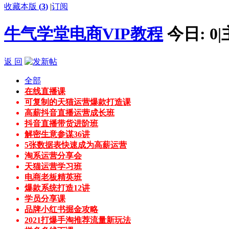
收藏本版
(
3
)
|
订阅
牛气学堂电商VIP教程
今日:
0
|
返 回
全部
在线直播课
可复制的天猫运营爆款打造课
高薪抖音直播运营成长班
抖音直播带货进阶班
解密生意参谋36讲
5张数据表快速成为高薪运营
淘系运营分享会
天猫运营学习班
电商老板精英班
爆款系统打造12讲
学员分享课
品牌小红书掘金攻略
2021打爆手淘推荐流量新玩法