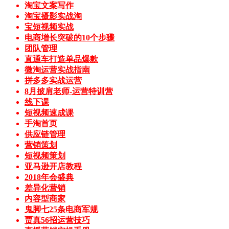
淘宝文案写作
淘宝摄影实战淘
宝短视频实战
电商增长突破的10个步骤
团队管理
直通车打造单品爆款
微淘运营实战指南
拼多多实战运营
8月披肩老师-运营特训营
线下课
短视频速成课
手淘首页
供应链管理
营销策划
短视频策划
亚马逊开店教程
2018年会盛典
差异化营销
内容型商家
鬼脚七25条电商军规
贾真56招运营技巧