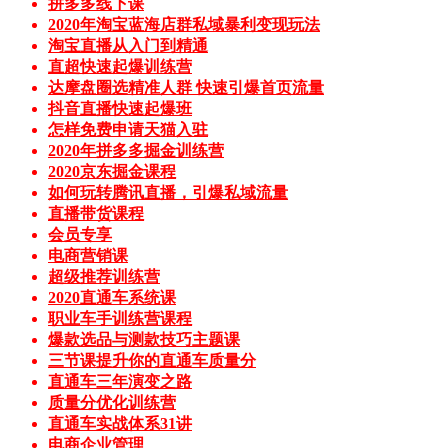
拼多多线下课
2020年淘宝蓝海店群私域暴利变现玩法
淘宝直播从入门到精通
直超快速起爆训练营
达摩盘圈选精准人群 快速引爆首页流量
抖音直播快速起爆班
怎样免费申请天猫入驻
2020年拼多多掘金训练营
2020京东掘金课程
如何玩转腾讯直播，引爆私域流量
直播带货课程
会员专享
电商营销课
超级推荐训练营
2020直通车系统课
职业车手训练营课程
爆款选品与测款技巧主题课
三节课提升你的直通车质量分
直通车三年演变之路
质量分优化训练营
直通车实战体系31讲
电商企业管理