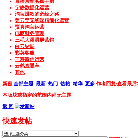
直播营销实操手册
宁静数据化运营
淘宝爆款的必经之路
姜云宝无线端精细化运营
贾真淘宝运营
电商财务管理
三毛大湿滑屏营销
白云钻展
彩英客服
三寿微信运营
云鹤直通车
其他
新窗
全部主题
最新
热门
热帖
精华
更多
作者
回复/查看
最后
本版块或指定的范围内尚无主题
返 回
快速发帖