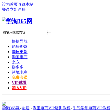
设为首页
收藏本站
登录
立即注册
快捷导航
论坛
BBS
每日更新
淘宝电商
京东
拼多多
跨境电商
免费会员
VIP试看
加入VIP
学淘365网
»
论坛
›
淘宝电商VIP培训教程
›
牛气学堂电商VIP教