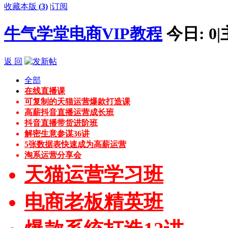
收藏本版
(
3
)
|
订阅
牛气学堂电商VIP教程
今日:
0
|
返 回
全部
在线直播课
可复制的天猫运营爆款打造课
高薪抖音直播运营成长班
抖音直播带货进阶班
解密生意参谋36讲
5张数据表快速成为高薪运营
淘系运营分享会
天猫运营学习班
电商老板精英班