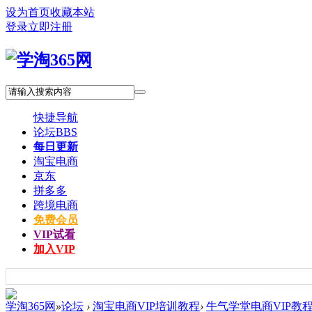
设为首页
收藏本站
登录
立即注册
快捷导航
论坛
BBS
每日更新
淘宝电商
京东
拼多多
跨境电商
免费会员
VIP试看
加入VIP
学淘365网
»
论坛
›
淘宝电商VIP培训教程
›
牛气学堂电商VIP教