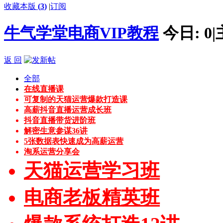
收藏本版
(
3
)
|
订阅
牛气学堂电商VIP教程
今日:
0
|
返 回
全部
在线直播课
可复制的天猫运营爆款打造课
高薪抖音直播运营成长班
抖音直播带货进阶班
解密生意参谋36讲
5张数据表快速成为高薪运营
淘系运营分享会
天猫运营学习班
电商老板精英班