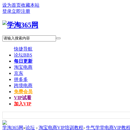
设为首页
收藏本站
登录
立即注册
快捷导航
论坛
BBS
每日更新
淘宝电商
京东
拼多多
跨境电商
免费会员
VIP试看
加入VIP
学淘365网
»
论坛
›
淘宝电商VIP培训教程
›
牛气学堂电商VIP教