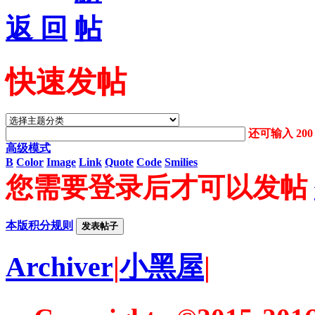
返 回
快速发帖
还可输入
200
高级模式
B
Color
Image
Link
Quote
Code
Smilies
您需要登录后才可以发帖
本版积分规则
发表帖子
Archiver
|
小黑屋
|