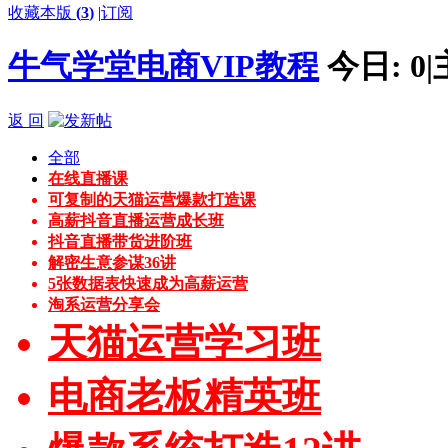
收藏本版
(
3
)
|
订阅
牛气学堂电商VIP教程
今日:
0
|
返 回
全部
在线直播课
可复制的天猫运营爆款打造课
高薪抖音直播运营成长班
抖音直播带货进阶班
解密生意参谋36讲
5张数据表快速成为高薪运营
淘系运营分享会
天猫运营学习班
电商老板精英班