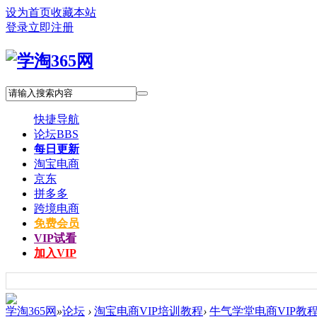
设为首页
收藏本站
登录
立即注册
快捷导航
论坛
BBS
每日更新
淘宝电商
京东
拼多多
跨境电商
免费会员
VIP试看
加入VIP
学淘365网
»
论坛
›
淘宝电商VIP培训教程
›
牛气学堂电商VIP教