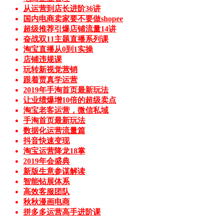
从运营到店长进阶36讲
国内电商卖家要不要做shopee
超级推荐引爆店铺流量14讲
奋战双11主题直播系列课
淘宝直播从0到1实操
店铺违规课
玩转新视觉营销
跟着贾真学运营
2019年手淘首页最新玩法
让业绩爆增10倍的超级卖点
淘宝老客运营，微信私域
手淘首页最新玩法
数据化运营流量篇
抖音快速变现
淘宝运营降龙18掌
2019年会盛典
新版生意参谋解读
智能钻展体系
高效客服团队
秋秋漫画电商
拼多多运营高手进阶课