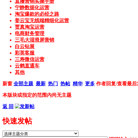
直播营销实操手册
宁静数据化运营
淘宝爆款的必经之路
姜云宝无线端精细化运营
贾真淘宝运营
电商财务管理
三毛大湿滑屏营销
白云钻展
彩英客服
三寿微信运营
云鹤直通车
其他
新窗
全部主题
最新
热门
热帖
精华
更多
作者
回复/查看
最后
本版块或指定的范围内尚无主题
返 回
快速发帖