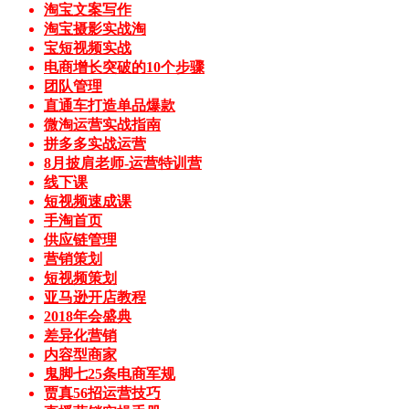
淘宝文案写作
淘宝摄影实战淘
宝短视频实战
电商增长突破的10个步骤
团队管理
直通车打造单品爆款
微淘运营实战指南
拼多多实战运营
8月披肩老师-运营特训营
线下课
短视频速成课
手淘首页
供应链管理
营销策划
短视频策划
亚马逊开店教程
2018年会盛典
差异化营销
内容型商家
鬼脚七25条电商军规
贾真56招运营技巧