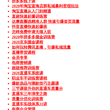
拼多多线下课
2020年淘宝蓝海店群私域暴利变现玩法
淘宝直播从入门到精通
直超快速起爆训练营
达摩盘圈选精准人群 快速引爆首页流量
抖音直播快速起爆班
怎样免费申请天猫入驻
2020年拼多多掘金训练营
2020京东掘金课程
如何玩转腾讯直播，引爆私域流量
直播带货课程
会员专享
电商营销课
超级推荐训练营
2020直通车系统课
职业车手训练营课程
爆款选品与测款技巧主题课
三节课提升你的直通车质量分
直通车三年演变之路
质量分优化训练营
直通车实战体系31讲
电商企业管理