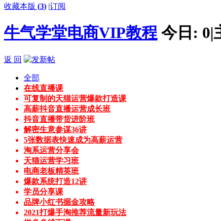
收藏本版
(
3
)
|
订阅
牛气学堂电商VIP教程
今日:
0
|
返 回
全部
在线直播课
可复制的天猫运营爆款打造课
高薪抖音直播运营成长班
抖音直播带货进阶班
解密生意参谋36讲
5张数据表快速成为高薪运营
淘系运营分享会
天猫运营学习班
电商老板精英班
爆款系统打造12讲
学员分享课
品牌小红书掘金攻略
2021打爆手淘推荐流量新玩法