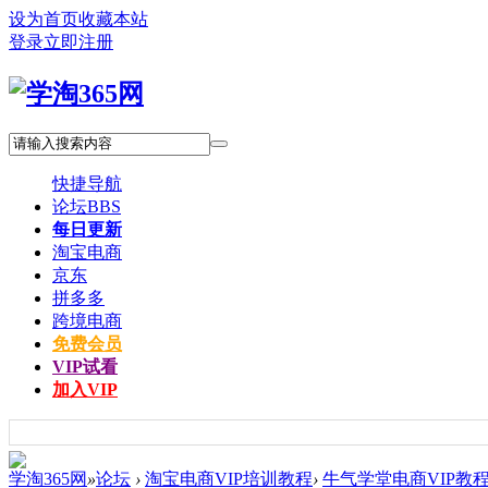
设为首页
收藏本站
登录
立即注册
快捷导航
论坛
BBS
每日更新
淘宝电商
京东
拼多多
跨境电商
免费会员
VIP试看
加入VIP
学淘365网
»
论坛
›
淘宝电商VIP培训教程
›
牛气学堂电商VIP教