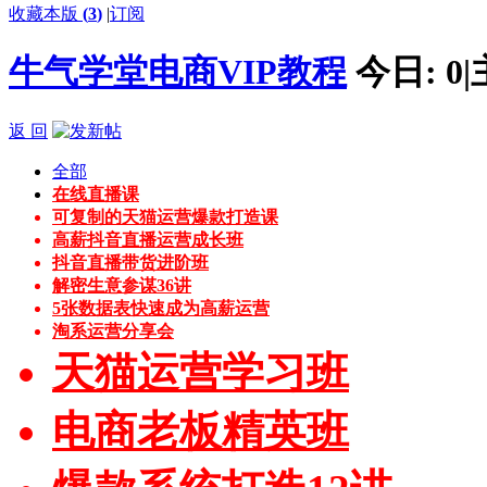
收藏本版
(
3
)
|
订阅
牛气学堂电商VIP教程
今日:
0
|
返 回
全部
在线直播课
可复制的天猫运营爆款打造课
高薪抖音直播运营成长班
抖音直播带货进阶班
解密生意参谋36讲
5张数据表快速成为高薪运营
淘系运营分享会
天猫运营学习班
电商老板精英班