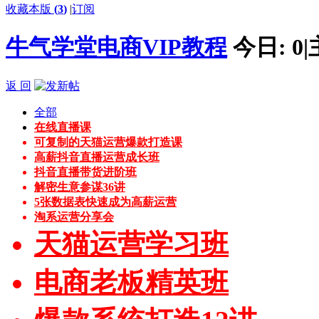
收藏本版
(
3
)
|
订阅
牛气学堂电商VIP教程
今日:
0
|
返 回
全部
在线直播课
可复制的天猫运营爆款打造课
高薪抖音直播运营成长班
抖音直播带货进阶班
解密生意参谋36讲
5张数据表快速成为高薪运营
淘系运营分享会
天猫运营学习班
电商老板精英班