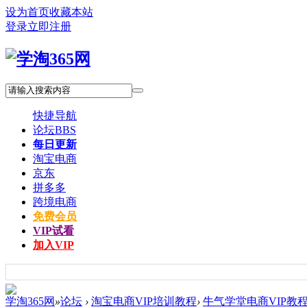
设为首页
收藏本站
登录
立即注册
快捷导航
论坛
BBS
每日更新
淘宝电商
京东
拼多多
跨境电商
免费会员
VIP试看
加入VIP
学淘365网
»
论坛
›
淘宝电商VIP培训教程
›
牛气学堂电商VIP教