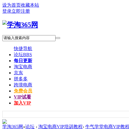
设为首页
收藏本站
登录
立即注册
快捷导航
论坛
BBS
每日更新
淘宝电商
京东
拼多多
跨境电商
免费会员
VIP试看
加入VIP
学淘365网
»
论坛
›
淘宝电商VIP培训教程
›
牛气学堂电商VIP教