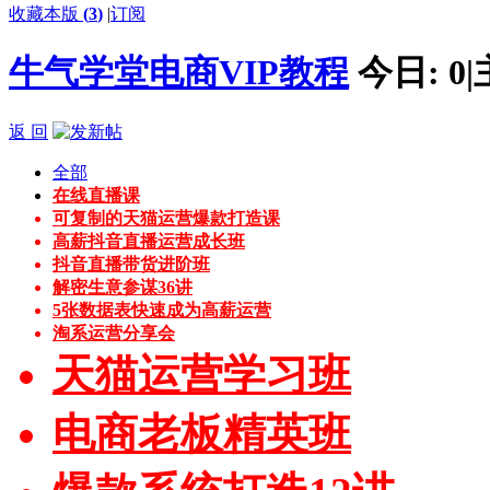
收藏本版
(
3
)
|
订阅
牛气学堂电商VIP教程
今日:
0
|
返 回
全部
在线直播课
可复制的天猫运营爆款打造课
高薪抖音直播运营成长班
抖音直播带货进阶班
解密生意参谋36讲
5张数据表快速成为高薪运营
淘系运营分享会
天猫运营学习班
电商老板精英班