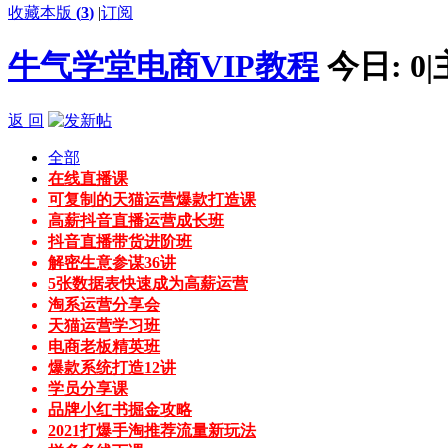
收藏本版
(
3
)
|
订阅
牛气学堂电商VIP教程
今日:
0
|
返 回
全部
在线直播课
可复制的天猫运营爆款打造课
高薪抖音直播运营成长班
抖音直播带货进阶班
解密生意参谋36讲
5张数据表快速成为高薪运营
淘系运营分享会
天猫运营学习班
电商老板精英班
爆款系统打造12讲
学员分享课
品牌小红书掘金攻略
2021打爆手淘推荐流量新玩法