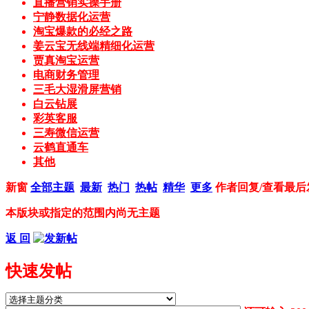
直播营销实操手册
宁静数据化运营
淘宝爆款的必经之路
姜云宝无线端精细化运营
贾真淘宝运营
电商财务管理
三毛大湿滑屏营销
白云钻展
彩英客服
三寿微信运营
云鹤直通车
其他
新窗
全部主题
最新
热门
热帖
精华
更多
作者
回复/查看
最后
本版块或指定的范围内尚无主题
返 回
快速发帖