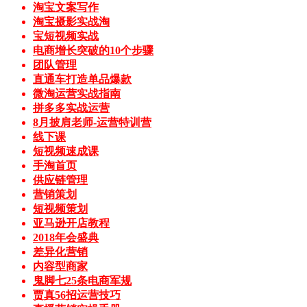
淘宝文案写作
淘宝摄影实战淘
宝短视频实战
电商增长突破的10个步骤
团队管理
直通车打造单品爆款
微淘运营实战指南
拼多多实战运营
8月披肩老师-运营特训营
线下课
短视频速成课
手淘首页
供应链管理
营销策划
短视频策划
亚马逊开店教程
2018年会盛典
差异化营销
内容型商家
鬼脚七25条电商军规
贾真56招运营技巧