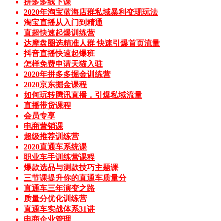
拼多多线下课
2020年淘宝蓝海店群私域暴利变现玩法
淘宝直播从入门到精通
直超快速起爆训练营
达摩盘圈选精准人群 快速引爆首页流量
抖音直播快速起爆班
怎样免费申请天猫入驻
2020年拼多多掘金训练营
2020京东掘金课程
如何玩转腾讯直播，引爆私域流量
直播带货课程
会员专享
电商营销课
超级推荐训练营
2020直通车系统课
职业车手训练营课程
爆款选品与测款技巧主题课
三节课提升你的直通车质量分
直通车三年演变之路
质量分优化训练营
直通车实战体系31讲
电商企业管理