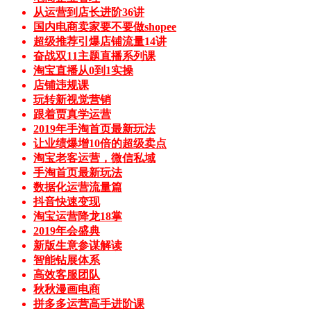
从运营到店长进阶36讲
国内电商卖家要不要做shopee
超级推荐引爆店铺流量14讲
奋战双11主题直播系列课
淘宝直播从0到1实操
店铺违规课
玩转新视觉营销
跟着贾真学运营
2019年手淘首页最新玩法
让业绩爆增10倍的超级卖点
淘宝老客运营，微信私域
手淘首页最新玩法
数据化运营流量篇
抖音快速变现
淘宝运营降龙18掌
2019年会盛典
新版生意参谋解读
智能钻展体系
高效客服团队
秋秋漫画电商
拼多多运营高手进阶课