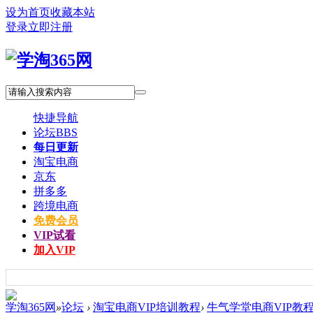
设为首页
收藏本站
登录
立即注册
快捷导航
论坛
BBS
每日更新
淘宝电商
京东
拼多多
跨境电商
免费会员
VIP试看
加入VIP
学淘365网
»
论坛
›
淘宝电商VIP培训教程
›
牛气学堂电商VIP教