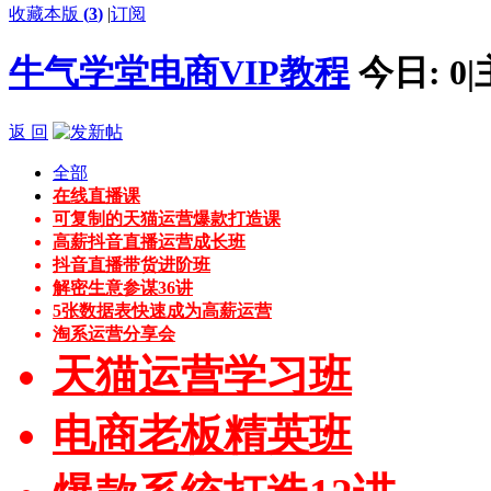
收藏本版
(
3
)
|
订阅
牛气学堂电商VIP教程
今日:
0
|
返 回
全部
在线直播课
可复制的天猫运营爆款打造课
高薪抖音直播运营成长班
抖音直播带货进阶班
解密生意参谋36讲
5张数据表快速成为高薪运营
淘系运营分享会
天猫运营学习班
电商老板精英班