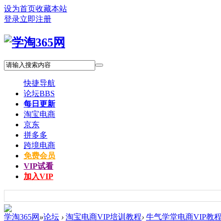
设为首页
收藏本站
登录
立即注册
快捷导航
论坛
BBS
每日更新
淘宝电商
京东
拼多多
跨境电商
免费会员
VIP试看
加入VIP
学淘365网
»
论坛
›
淘宝电商VIP培训教程
›
牛气学堂电商VIP教