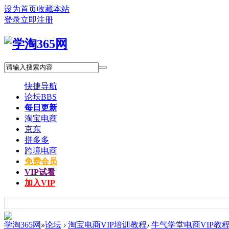
设为首页
收藏本站
登录
立即注册
快捷导航
论坛
BBS
每日更新
淘宝电商
京东
拼多多
跨境电商
免费会员
VIP试看
加入VIP
学淘365网
»
论坛
›
淘宝电商VIP培训教程
›
牛气学堂电商VIP教