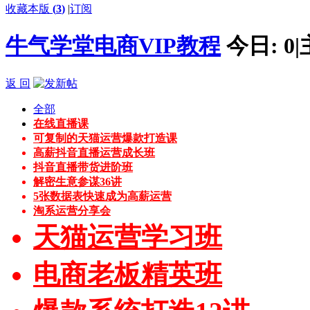
收藏本版
(
3
)
|
订阅
牛气学堂电商VIP教程
今日:
0
|
返 回
全部
在线直播课
可复制的天猫运营爆款打造课
高薪抖音直播运营成长班
抖音直播带货进阶班
解密生意参谋36讲
5张数据表快速成为高薪运营
淘系运营分享会
天猫运营学习班
电商老板精英班