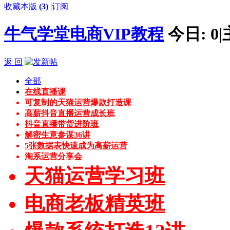
收藏本版
(
3
)
|
订阅
牛气学堂电商VIP教程
今日:
0
|
返 回
全部
在线直播课
可复制的天猫运营爆款打造课
高薪抖音直播运营成长班
抖音直播带货进阶班
解密生意参谋36讲
5张数据表快速成为高薪运营
淘系运营分享会
天猫运营学习班
电商老板精英班