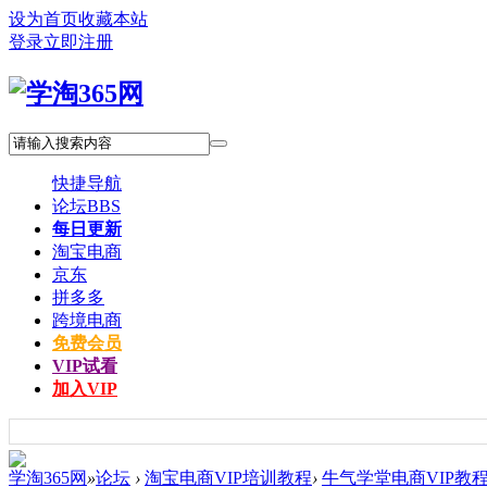
设为首页
收藏本站
登录
立即注册
快捷导航
论坛
BBS
每日更新
淘宝电商
京东
拼多多
跨境电商
免费会员
VIP试看
加入VIP
学淘365网
»
论坛
›
淘宝电商VIP培训教程
›
牛气学堂电商VIP教