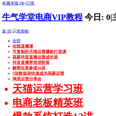
收藏本版
(
3
)
|
订阅
牛气学堂电商VIP教程
今日:
0
|
返 回
全部
在线直播课
可复制的天猫运营爆款打造课
高薪抖音直播运营成长班
抖音直播带货进阶班
解密生意参谋36讲
5张数据表快速成为高薪运营
淘系运营分享会
天猫运营学习班
电商老板精英班