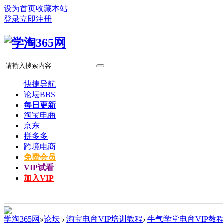
设为首页
收藏本站
登录
立即注册
快捷导航
论坛
BBS
每日更新
淘宝电商
京东
拼多多
跨境电商
免费会员
VIP试看
加入VIP
学淘365网
»
论坛
›
淘宝电商VIP培训教程
›
牛气学堂电商VIP教