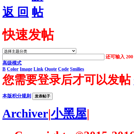
返 回
快速发帖
还可输入
200
高级模式
B
Color
Image
Link
Quote
Code
Smilies
您需要登录后才可以发帖
本版积分规则
发表帖子
Archiver
|
小黑屋
|