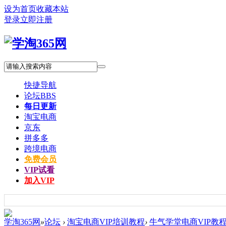
设为首页
收藏本站
登录
立即注册
快捷导航
论坛
BBS
每日更新
淘宝电商
京东
拼多多
跨境电商
免费会员
VIP试看
加入VIP
学淘365网
»
论坛
›
淘宝电商VIP培训教程
›
牛气学堂电商VIP教