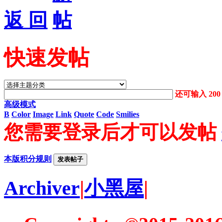
返 回
快速发帖
还可输入
200
高级模式
B
Color
Image
Link
Quote
Code
Smilies
您需要登录后才可以发帖
本版积分规则
发表帖子
Archiver
|
小黑屋
|