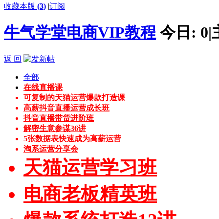
收藏本版
(
3
)
|
订阅
牛气学堂电商VIP教程
今日:
0
|
返 回
全部
在线直播课
可复制的天猫运营爆款打造课
高薪抖音直播运营成长班
抖音直播带货进阶班
解密生意参谋36讲
5张数据表快速成为高薪运营
淘系运营分享会
天猫运营学习班
电商老板精英班