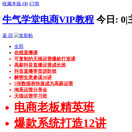
收藏本版
(
3
)
|
订阅
牛气学堂电商VIP教程
今日:
0
|
返 回
全部
在线直播课
可复制的天猫运营爆款打造课
高薪抖音直播运营成长班
抖音直播带货进阶班
解密生意参谋36讲
5张数据表快速成为高薪运营
淘系运营分享会
天猫运营学习班
电商老板精英班
爆款系统打造12讲