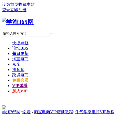
设为首页
收藏本站
登录
立即注册
快捷导航
论坛
BBS
每日更新
淘宝电商
京东
拼多多
跨境电商
免费会员
VIP试看
加入VIP
学淘365网
»
论坛
›
淘宝电商VIP培训教程
›
牛气学堂电商VIP教