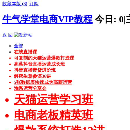
收藏本版
(
3
)
|
订阅
牛气学堂电商VIP教程
今日:
0
|
返 回
全部
在线直播课
可复制的天猫运营爆款打造课
高薪抖音直播运营成长班
抖音直播带货进阶班
解密生意参谋36讲
5张数据表快速成为高薪运营
淘系运营分享会
天猫运营学习班
电商老板精英班