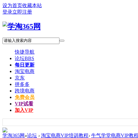
设为首页
收藏本站
登录
立即注册
快捷导航
论坛
BBS
每日更新
淘宝电商
京东
拼多多
跨境电商
免费会员
VIP试看
加入VIP
学淘365网
»
论坛
›
淘宝电商VIP培训教程
›
牛气学堂电商VIP教