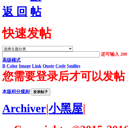
返 回
快速发帖
还可输入
200
高级模式
B
Color
Image
Link
Quote
Code
Smilies
您需要登录后才可以发帖
本版积分规则
发表帖子
Archiver
|
小黑屋
|