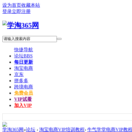
设为首页
收藏本站
登录
立即注册
快捷导航
论坛
BBS
每日更新
淘宝电商
京东
拼多多
跨境电商
免费会员
VIP试看
加入VIP
学淘365网
»
论坛
›
淘宝电商VIP培训教程
›
牛气学堂电商VIP教