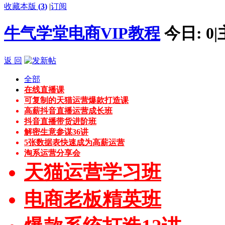
收藏本版
(
3
)
|
订阅
牛气学堂电商VIP教程
今日:
0
|
返 回
全部
在线直播课
可复制的天猫运营爆款打造课
高薪抖音直播运营成长班
抖音直播带货进阶班
解密生意参谋36讲
5张数据表快速成为高薪运营
淘系运营分享会
天猫运营学习班
电商老板精英班