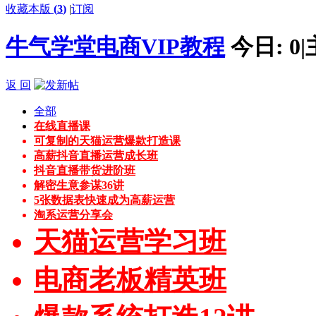
收藏本版
(
3
)
|
订阅
牛气学堂电商VIP教程
今日:
0
|
返 回
全部
在线直播课
可复制的天猫运营爆款打造课
高薪抖音直播运营成长班
抖音直播带货进阶班
解密生意参谋36讲
5张数据表快速成为高薪运营
淘系运营分享会
天猫运营学习班
电商老板精英班