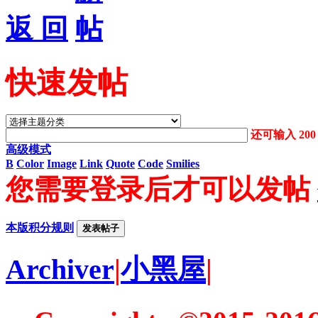
返 回
快速发帖
还可输入
200
高级模式
B
Color
Image
Link
Quote
Code
Smilies
您需要登录后才可以发帖
本版积分规则
发表帖子
Archiver
|
小黑屋
|