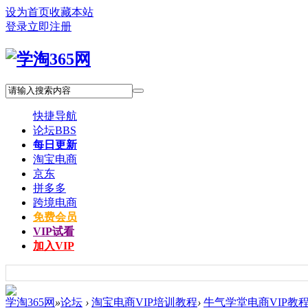
设为首页
收藏本站
登录
立即注册
快捷导航
论坛
BBS
每日更新
淘宝电商
京东
拼多多
跨境电商
免费会员
VIP试看
加入VIP
学淘365网
»
论坛
›
淘宝电商VIP培训教程
›
牛气学堂电商VIP教