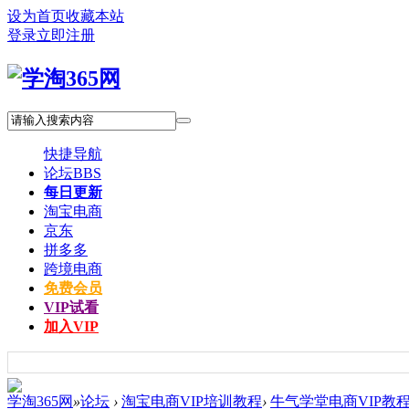
设为首页
收藏本站
登录
立即注册
快捷导航
论坛
BBS
每日更新
淘宝电商
京东
拼多多
跨境电商
免费会员
VIP试看
加入VIP
学淘365网
»
论坛
›
淘宝电商VIP培训教程
›
牛气学堂电商VIP教