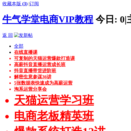
收藏本版
(
3
)
|
订阅
牛气学堂电商VIP教程
今日:
0
|
返 回
全部
在线直播课
可复制的天猫运营爆款打造课
高薪抖音直播运营成长班
抖音直播带货进阶班
解密生意参谋36讲
5张数据表快速成为高薪运营
淘系运营分享会
天猫运营学习班
电商老板精英班