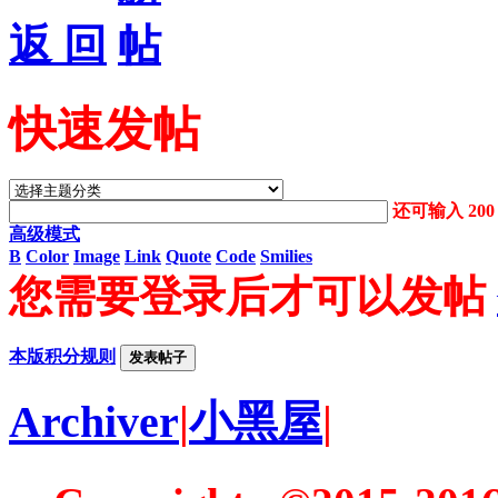
返 回
快速发帖
还可输入
200
高级模式
B
Color
Image
Link
Quote
Code
Smilies
您需要登录后才可以发帖
本版积分规则
发表帖子
Archiver
|
小黑屋
|