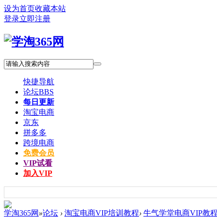
设为首页
收藏本站
登录
立即注册
快捷导航
论坛
BBS
每日更新
淘宝电商
京东
拼多多
跨境电商
免费会员
VIP试看
加入VIP
学淘365网
»
论坛
›
淘宝电商VIP培训教程
›
牛气学堂电商VIP教