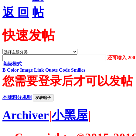
返 回
快速发帖
还可输入
200
高级模式
B
Color
Image
Link
Quote
Code
Smilies
您需要登录后才可以发帖
本版积分规则
发表帖子
Archiver
|
小黑屋
|