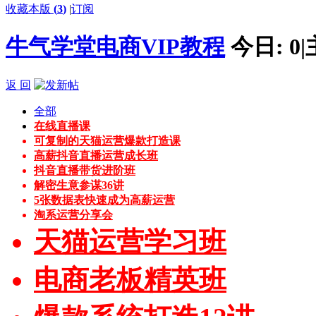
收藏本版
(
3
)
|
订阅
牛气学堂电商VIP教程
今日:
0
|
返 回
全部
在线直播课
可复制的天猫运营爆款打造课
高薪抖音直播运营成长班
抖音直播带货进阶班
解密生意参谋36讲
5张数据表快速成为高薪运营
淘系运营分享会
天猫运营学习班
电商老板精英班